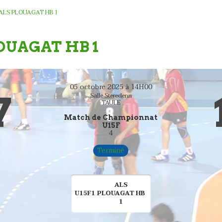
s ALS PLOUAGAT HB 1
PLOUAGAT HB 1
05 octobre 2025 à 14H00
7
Salle Steredenn
TAULE
Match de Championnat
U15F
4
Terminé
ALS
U15F1
PLOUAGAT HB
1